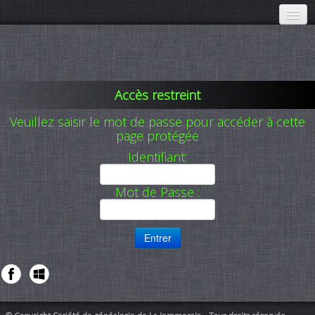
Accueil
Communications
▼
Accès restreint
À propos
▼
Veuillez saisir le mot de passe pour accéder à cette
page protégée
Activités
▼
Identifiant:
Membres
▼
Mot de Passe :
Adhésion
Publications SGLJ