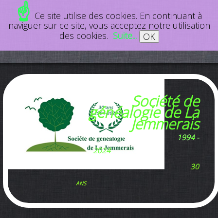
☝
Ce site utilise des cookies. En continuant à
naviguer sur ce site, vous acceptez notre utilisation
des cookies.
Suite...
OK
Société de
généalogie de La
Jemmerais
1994 -
2024
30
ans