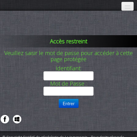
Accueil
Communications
▼
Accès restreint
À propos
▼
Veuillez saisir le mot de passe pour accéder à cette
page protégée
Activités
▼
Identifiant:
Membres
▼
Mot de Passe :
Adhésion
Publications SGLJ