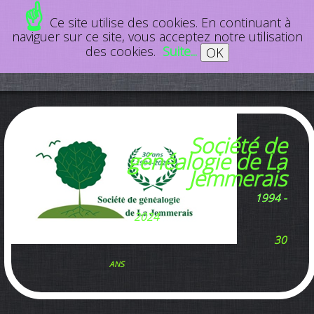
☝
Ce site utilise des cookies. En continuant à
naviguer sur ce site, vous acceptez notre utilisation
des cookies.
Suite...
OK
Société de
généalogie de La
Jemmerais
1994 -
2024
30
ans