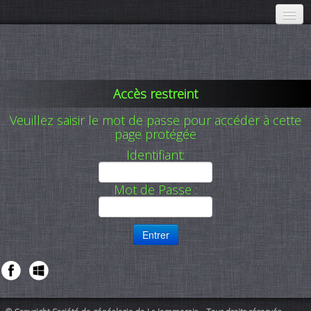
Accueil
Communications
▼
Accès restreint
À propos
▼
Veuillez saisir le mot de passe pour accéder à cette
page protégée
Activités
▼
Identifiant:
Membres
▼
Mot de Passe :
Adhésion
Publications SGLJ