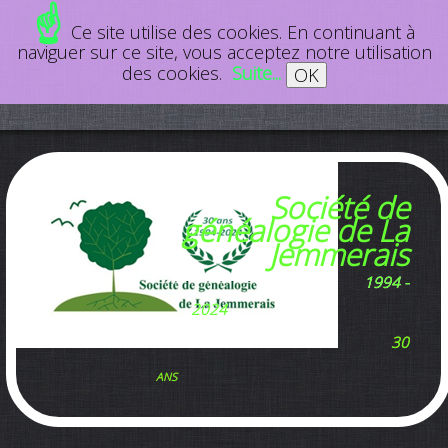
☝
Ce site utilise des cookies. En continuant à
naviguer sur ce site, vous acceptez notre utilisation
des cookies.
Suite...
OK
Société de
généalogie de La
Jemmerais
1994 -
2024
30
ans